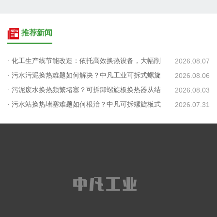
推荐新闻
· 化工生产线节能改造：依托高效换热设备，大幅削
2026.08.07
减蒸汽消耗
· 污水污泥换热难题如何解决？中凡工业可拆式螺旋
2026.08.06
板给出低碳方案
· 污泥废水换热频繁堵塞？可拆卸螺旋板换热器从结
2026.08.03
构解决清洗难题
· 污水站换热堵塞难题如何根治？中凡可拆螺旋板式
2026.07.31
换热器适配污泥处理工况